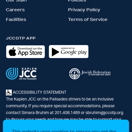
Our Staff
Policies
Careers
Privacy Policy
Facilities
Terms of Service
JCCOTP APP
ACCESSIBILITY STATEMENT
The Kaplen JCC on the Palisades strives to be an inclusive
community. If you require special accommodations, please
contact Simara Bruhim at 201.408.1489 or
sbruhim@jccotp.org
to discuss your needs and how we may be able to support your
participation. |
Articles
-
News